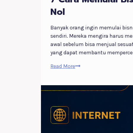
Nol
Banyak orang ingin memulai bisn
sendiri. Mereka mengira harus m
awal sebelum bisa menjual sesuatu
yang dapat membantu mempercep
7
Read More
Cara
Memulai
Bisnis
Produk
Digital
Tanpa
Membuat
Semuanya