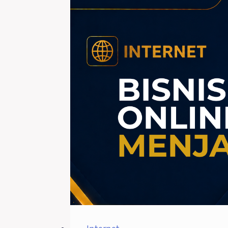
Digital
yang
Bisa
Dijual
dan
Menghasilkan
Uang