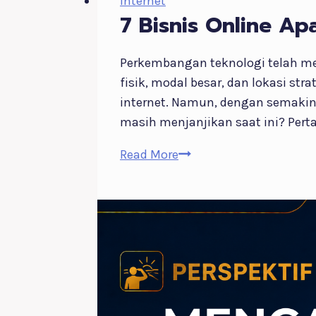
Internet
7 Bisnis Online Ap
Perkembangan teknologi telah me
fisik, modal besar, dan lokasi st
internet. Namun, dengan semakin 
masih menjanjikan saat ini? Pert
7
Read More
Bisnis
Online
Apa
yang
Masih
Menjanjikan
Saat
Ini?