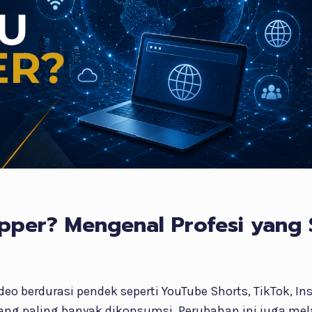
ipper? Mengenal Profesi yang 
deo berdurasi pendek seperti YouTube Shorts, TikTok, I
ang paling banyak dikonsumsi. Perubahan ini juga mela