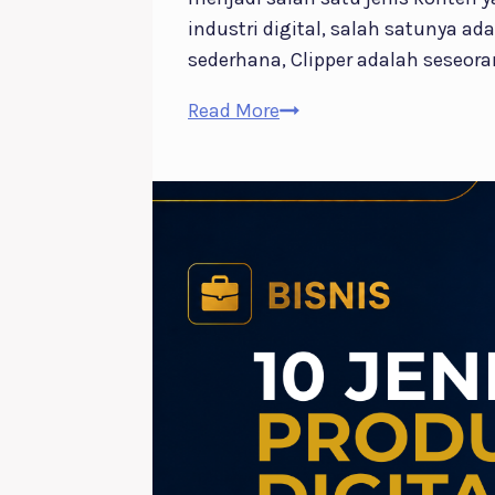
industri digital, salah satunya ad
sederhana, Clipper adalah seseor
7
Read More
Fakta
Apa
Itu
Clipper?
Mengenal
Profesi
yang
Sedang
Viral
di
Era
Digital