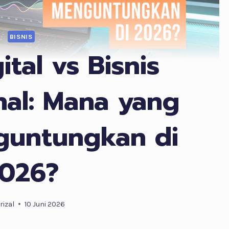
BISNIS
ital vs Bisnis
nal: Mana yang
guntungkan di
026?
rizal
10 Juni 2026