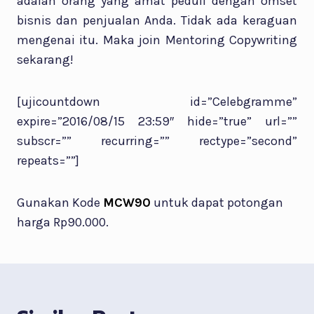
adalah orang yang amat peduli dengan omset
bisnis dan penjualan Anda. Tidak ada keraguan
mengenai itu. Maka join Mentoring Copywriting
sekarang!
[ujicountdown id=”Celebgramme”
expire=”2016/08/15 23:59″ hide=”true” url=””
subscr=”” recurring=”” rectype=”second”
repeats=””]
Gunakan Kode
MCW90
untuk dapat potongan
harga Rp90.000.