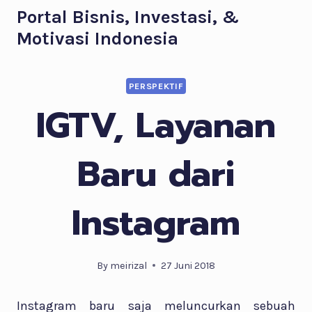
Skip
Portal Bisnis, Investasi, &
to
Motivasi Indonesia
content
PERSPEKTIF
IGTV, Layanan
Baru dari
Instagram
By
meirizal
27 Juni 2018
Instagram baru saja meluncurkan sebuah