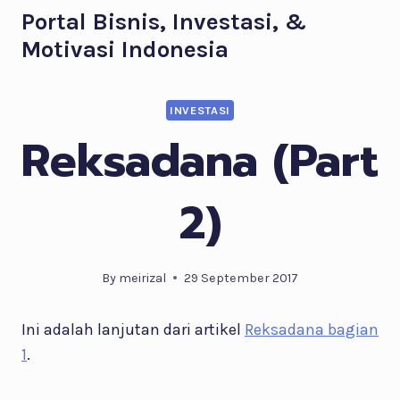
Skip
Portal Bisnis, Investasi, &
to
Motivasi Indonesia
content
INVESTASI
Reksadana (Part
2)
By
meirizal
29 September 2017
Ini adalah lanjutan dari artikel
Reksadana bagian
1
.